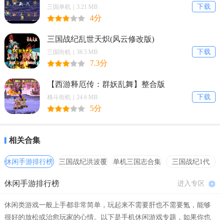
冒险将要开始来了。
下载
三国单机｜3.21 MB
4分
拼了吧苟且狗玩法
三国战纪乱世天炽(风云修改版)
指尖的拼图玩法一起来拼凑，每一种拼凑的方式需要来掌握；
下载
三国街机｜38.5 MB
出现的图形可能是动物，可能是其他人物或者风景的图案；
7.3分
拥有了多种时间给予大家来选择，能够获得不同的拼图感受。
【西游释厄传：群妖乱舞】整合版
下载
格斗街机｜24.6 MB
拼了吧苟且狗点评
5分
拼了吧苟且狗游戏是一款拥有了多种创意休闲玩法的益智拼图类型手
机游戏，加入到特别的拼图玩法之中，能够拥有不一样的拼图挑战，
相关合集
一起来获得更多的挑战乐趣，同时带来更多的拼图创新，将这些零散
的图形全部完整的拼凑到一起吧，最终形成一个整体。
休闲手游排行榜
三国战纪洪波覆
单机三国志合集
三国战纪1代
灭
hack合集
休闲手游排行榜
进入专区
休闲类游戏一般上手都非常简单，玩起来不需要肝也不需要氪，能够
很好的放松或治愈玩家的心情。以下是手机休闲游戏专题，如果你也