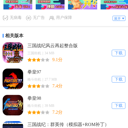
道具。
3、邀请好友一起来比拼，看谁能在有限的时间内去完成闯关任务，谁
无病毒
无广告
用户保障
展开
就获胜。
拼了吧苟且狗特色
相关版本
1、简洁卡通画风，趣味性非常强烈的闯关游戏，带给你沉浸式体验。
三国战纪风云再起整合版
2、拥有着很多的玩法等你去掌握，还有很多的福利上线即可领取到。
下载
三国街机｜34 MB
9.1分
3、考验玩家智慧的头脑，还有很多的体验等你去不断的参与其中。
拳皇97
拼了吧苟且狗优势
下载
格斗街机｜27.7 MB
7.4分
1、拼图的方式是有很多种，每拿到一个关卡的时候，都可以有很多种
变换。
拳皇98
2、玩家么在玩的时候，不用担心会很无聊，因为你会感受到超多的幸
下载
格斗街机｜39 MB
7.2分
福在其中。
3、有很多可爱的小动物和景色的图片目前都一一的上线，充满竞争的
三国战纪：群英传（模拟器+ROM补丁）