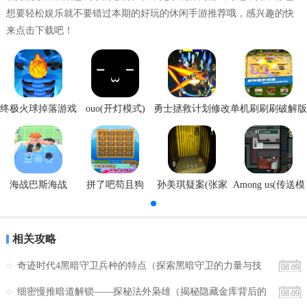
想要轻松娱乐就不要错过本期的好玩的休闲手游推荐哦，感兴趣的快
来点击下载吧！
终极火球掉落游戏
ouo(开灯模式)
勇士拯救计划修改
单机刷刷刷破解版
安卓版
器
海战巴斯海战
拼了吧苟且狗
孙美琪疑案(张家
Among us(传送模
港口)
式)
相关攻略
奇迹时代4黑暗守卫兵种的特点（探索黑暗守卫的力量与技
08.09
能，助您在战斗中取得优势）
细密慢推暗道解锁——探秘法外枭雄（揭秘隐藏金库背后的
08.09
挑战与奖励，探寻解锁关键与技巧）