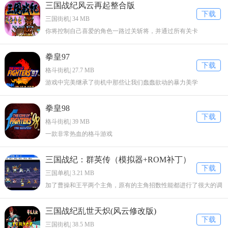
三国战纪风云再起整合版
下载
三国街机| 34 MB
你将控制自己喜爱的角色一路过关斩将，并通过所有关卡
拳皇97
下载
格斗街机| 27.7 MB
游戏中完美继承了街机中那些让我们蠢蠢欲动的暴力美学
拳皇98
下载
格斗街机| 39 MB
一款非常热血的格斗游戏
三国战纪：群英传（模拟器+ROM补丁）
下载
三国单机| 3.21 MB
加了曹操和王平两个主角，原有的主角招数性能都进行了很大的调
整。
三国战纪乱世天炽(风云修改版)
下载
三国街机| 38.5 MB