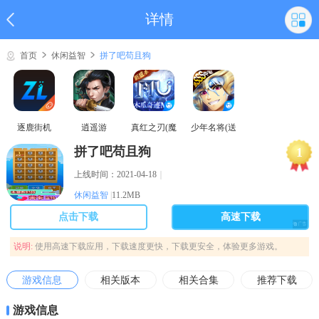
详情
首页
休闲益智
拼了吧苟且狗
逐鹿街机
逍遥游
真红之刃(魔
少年名将(送
域奇迹MU)
巅峰阵容)
拼了吧苟且狗
1
上线时间：2021-04-18
｜
休闲益智
|
11.2MB
点击下载
高速下载
说明:
使用高速下载应用，下载速度更快，下载更安全，体验更多游戏。
游戏信息
相关版本
相关合集
推荐下载
游戏信息