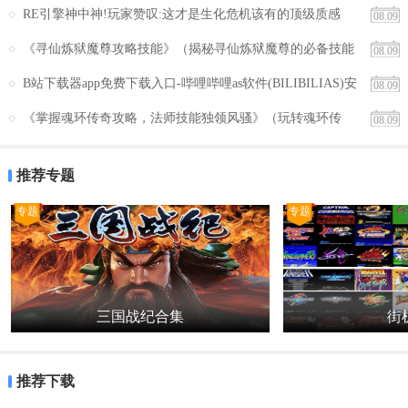
RE引擎神中神!玩家赞叹:这才是生化危机该有的顶级质感
08.09
《寻仙炼狱魔尊攻略技能》（揭秘寻仙炼狱魔尊的必备技能
08.09
及策略）
B站下载器app免费下载入口-哔哩哔哩as软件(BILIBILIAS)安
08.09
卓最新版下载
《掌握魂环传奇攻略，法师技能独领风骚》（玩转魂环传
08.09
奇，法师技能全面解析！）
推荐专题
专题
专题
三国战纪合集
街机
推荐下载