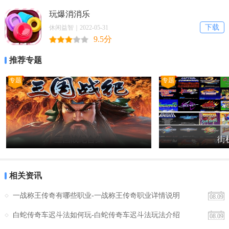
玩爆消消乐
下载
休闲益智｜2022-05-31
9.5分
推荐专题
专题
专题
三国战纪合集
街机
相关资讯
一战称王传奇有哪些职业-一战称王传奇职业详情说明
08.09
白蛇传奇车迟斗法如何玩-白蛇传奇车迟斗法玩法介绍
08.09