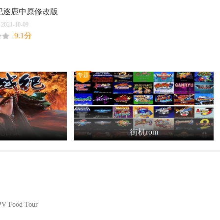
纪逐鹿中原修改版
21-10-09
9.1分
专题
纪合集
街机rom
FPV Food Tour