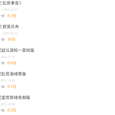
 乱世拳皇3
021-05-12
8.5分
纪 群英吕布
021-05-11
10分
纪赵云滚轮一直转版
21-07-16
8.6分
纪乱世枭雄青版
21-10-08
9.1分
纪盖世群雄丧彪版
21-10-09
8.2分