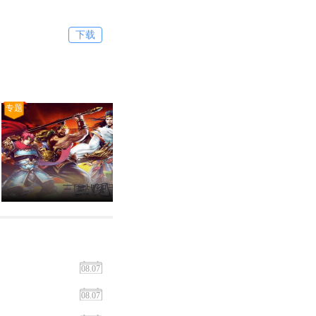
下载
专题
专题
三国战纪手机版
三
08.07
08.07