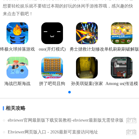
想要轻松娱乐就不要错过本期的好玩的休闲手游推荐哦，感兴趣的快
5. 社区互动：设有漫画社区，用户可以在其中发表评论、参与讨论，
来点击下载吧！
与其他漫画爱好者共同交流。
ehviewer绿色版官方下载内容
1. 精美漫画：收录全球画家的精美漫画作品，画质清晰，阅读体验极
佳。
终极火球掉落游戏
ouo(开灯模式)
勇士拯救计划修改
单机刷刷刷破解版
安卓版
器
2. 高品质Cosplay图集：展示高品质的Cosplay图片，让用户领略Cosplay
的魅力。
3. 漫画分类：提供详细的漫画分类，方便用户快速找到感兴趣的内
海战巴斯海战
拼了吧苟且狗
孙美琪疑案(张家
Among us(传送模
港口)
式)
容。
4. 热门推荐：根据用户喜好和热度，推荐最受欢迎的漫画作品。
相关攻略
5. 用户评论：用户可以在漫画作品下发表评论，分享自己的阅读感
ehviewer官网最新版下载安装教程-ehviewer最新版无需登录版
07.17
受。
安卓版
Ehviewer网页版入口 - 2026最新可直接访问地址
ehviewer绿色版官方下载玩法
07.10