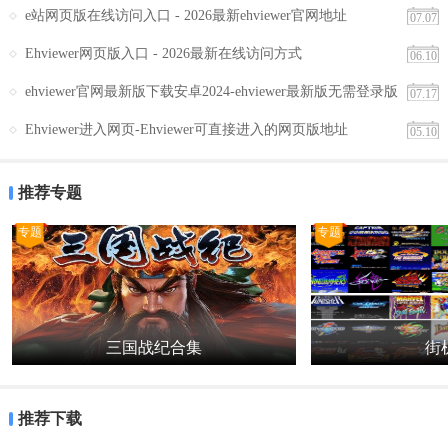
e站网页版在线访问入口 - 2026最新ehviewer官网地址
07.07
1. 搜索漫画：在搜索框中输入关键词，快速找到想看的漫画作品。
Ehviewer网页版入口 - 2026最新在线访问方式
06.10
2. 浏览分类：通过浏览不同的漫画分类，发现更多感兴趣的内容。
ehviewer官网最新版下载安卓2024-ehviewer最新版无需登录版
07.17
3. 参与讨论：在漫画社区中发表评论，参与讨论，与其他用户互动。
安装包
Ehviewer进入网页-Ehviewer可直接进入的网页版地址
05.10
4. 分享图片：将自己喜欢的漫画图片或Cosplay图集分享到社交平台，
与更多人分享快乐。
推荐专题
5. 设置偏好：根据自己的阅读喜好，设置软件的推荐偏好，让软件更
专题
专题
懂你。
ehviewer绿色版官方下载推荐
ehviewer绿色版作为一款集漫画阅读与图片分享于一体的软件，具有资
源丰富、画质清晰、操作便捷等优点。它不仅满足了漫画爱好者的阅
三国战纪合集
街机
读需求，还提供了一个良好的交流平台。无论是想寻找心仪的漫画作
品，还是想与其他漫画爱好者交流心得，ehviewer绿色版都是一个不错
的选择。推荐广大漫画爱好者下载使用。
推荐下载