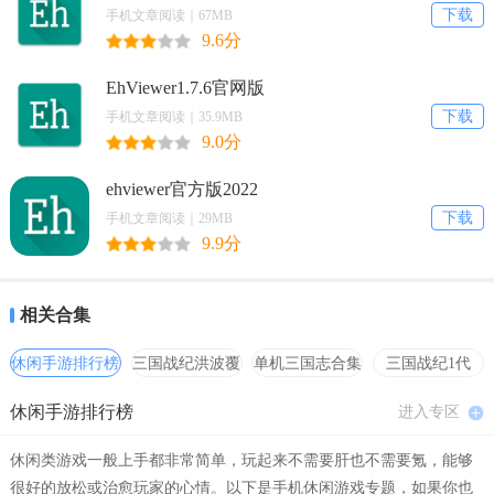
下载
手机文章阅读｜67MB
9.6分
EhViewer1.7.6官网版
下载
手机文章阅读｜35.9MB
9.0分
ehviewer官方版2022
ehviewer绿色版官方下载功能
下载
手机文章阅读｜29MB
1. 漫画阅读：软件内含有海量的漫画资源，涵盖各种类型，如热血、
9.9分
冒险、科幻、恋爱等，满足用户不同的阅读需求。
2. 图片分享：用户可以在软件内分享自己喜欢的漫画图片或Cosplay图
相关合集
集，与其他用户交流心得。
休闲手游排行榜
三国战纪洪波覆
单机三国志合集
三国战纪1代
3. 智能推荐：根据用户的阅读历史和偏好，智能推荐相似的漫画作
灭
hack合集
休闲手游排行榜
品，帮助用户发现更多喜爱的内容。
进入专区
4. 云端存储：用户的阅读记录将保存在云端，即使更换设备也能无缝
休闲类游戏一般上手都非常简单，玩起来不需要肝也不需要氪，能够
继续阅读。
很好的放松或治愈玩家的心情。以下是手机休闲游戏专题，如果你也