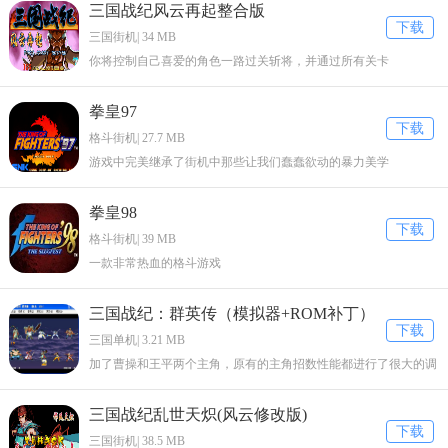
三国战纪风云再起整合版
下载
三国街机| 34 MB
你将控制自己喜爱的角色一路过关斩将，并通过所有关卡
拳皇97
下载
格斗街机| 27.7 MB
游戏中完美继承了街机中那些让我们蠢蠢欲动的暴力美学
拳皇98
下载
格斗街机| 39 MB
一款非常热血的格斗游戏
三国战纪：群英传（模拟器+ROM补丁）
下载
三国单机| 3.21 MB
加了曹操和王平两个主角，原有的主角招数性能都进行了很大的调
整。
三国战纪乱世天炽(风云修改版)
下载
三国街机| 38.5 MB