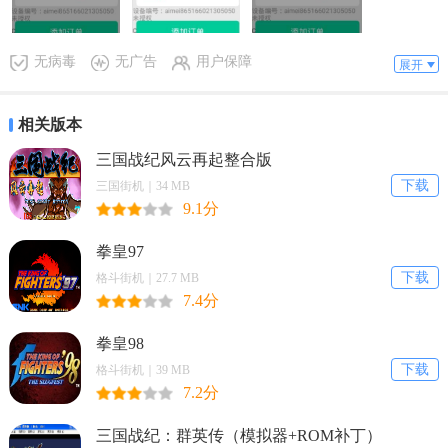
无病毒
无广告
用户保障
展开
相关版本
三国战纪风云再起整合版
下载
三国街机｜34 MB
9.1分
拳皇97
下载
格斗街机｜27.7 MB
7.4分
拳皇98
下载
格斗街机｜39 MB
7.2分
三国战纪：群英传（模拟器+ROM补丁）