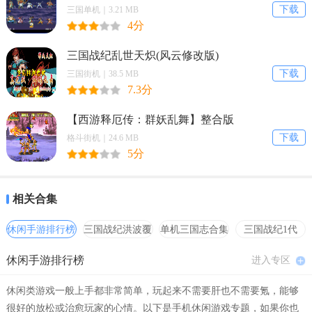
下载
三国单机｜3.21 MB
4分
三国战纪乱世天炽(风云修改版)
下载
三国街机｜38.5 MB
7.3分
【德易行快捷技巧】
【西游释厄传：群妖乱舞】整合版
以下是德易行快捷软件的几个实用技巧：
下载
格斗街机｜24.6 MB
5分
1. 分享车辆信息：在车辆导航界面，点击“分享”按钮，可以将车辆位
置和路线信息分享给其他人，方便其他人接车。
相关合集
2. 添加常用目的地：在路线规划界面，点击“添加常用目的地”按钮，
可以保存常用的出行目的地，方便快速规划出行路线。
休闲手游排行榜
三国战纪洪波覆
单机三国志合集
三国战纪1代
灭
hack合集
3. 关注常用路线：在路线规划界面，点击“关注路线”按钮，可以关注
休闲手游排行榜
进入专区
常用的出行路线，及时获取该路线的路况和车辆信息。
休闲类游戏一般上手都非常简单，玩起来不需要肝也不需要氪，能够
4. 调整地图显示：在地图界面，点击地图右下角的按钮，可以调整地
很好的放松或治愈玩家的心情。以下是手机休闲游戏专题，如果你也
图显示模式和缩放级别，方便查看详细的路况和路线信息。