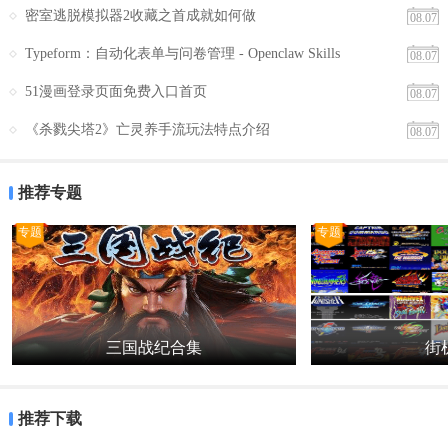
密室逃脱模拟器2收藏之首成就如何做
08.07
以下是德易行快捷软件的几个使用方法：
Typeform：自动化表单与问卷管理 - Openclaw Skills
08.07
1. 下载和安装：用户可以通过应用商店或官方网站下载并安装德易行
51漫画登录页面免费入口首页
08.07
快捷软件。
《杀戮尖塔2》亡灵养手流玩法特点介绍
08.07
2. 注册和登录：用户需要提供手机号码和验证码进行注册和登录。
3. 设置出行偏好：在软件设置中，用户可以设置出行偏好，如默认的
推荐专题
出行方式、导航模式、地图缩放级别等。
专题
专题
4. 使用实时路况查询功能：在地图界面中，用户可以通过点击地图上
的不同图标，查看不同类别的实时路况信息。
5. 预订出行服务：在软件首页或出行服务界面中，用户可以选择不同
的出行服务类型进行预订。
三国战纪合集
街机
6. 查看历史出行记录：在个人中心界面中，用户可以通过点击“出行记
录”按钮，查看历史出行记录。
推荐下载
7. 支付和结算：在出行服务完成后，用户可以通过软件进行支付和结