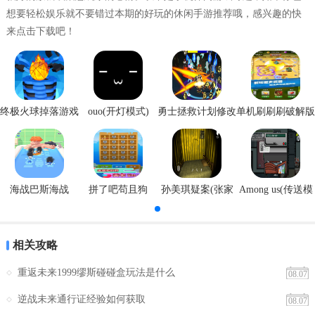
想要轻松娱乐就不要错过本期的好玩的休闲手游推荐哦，感兴趣的快
【德易行快捷功能】
来点击下载吧！
德易行快捷软件提供的出行服务包括：
1. 出租车预订：用户可以通过软件预订附近的出租车，并支持多种支
付方式。
终极火球掉落游戏
ouo(开灯模式)
勇士拯救计划修改
单机刷刷刷破解版
安卓版
器
2. 网约车预订：用户可以通过软件预订多家网约车服务，包括滴滴出
行、美团打车、曹操专车等。
3. 公交车查询：用户可以通过软件查询附近的公交车路线和站点信
海战巴斯海战
拼了吧苟且狗
孙美琪疑案(张家
Among us(传送模
息，支持实时车辆到站时间查询。
港口)
式)
4. 车辆导航：为用户提供详细的语音导航和路线指引，避免用户迷路
或走错路线。
相关攻略
5. 出行记录查询：用户可以通过软件查询历史出行记录，包括出行时
重返未来1999缪斯碰碰盒玩法是什么
08.07
间、行程路线、支付信息等。
逆战未来通行证经验如何获取
08.07
【德易行快捷用法】