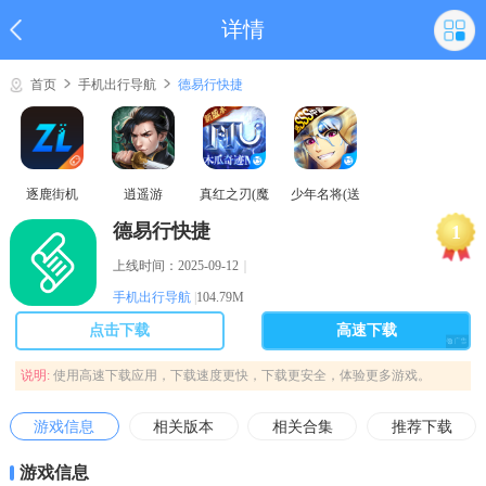
详情
首页
手机出行导航
德易行快捷
逐鹿街机
逍遥游
真红之刃(魔
少年名将(送
域奇迹MU)
巅峰阵容)
德易行快捷
1
上线时间：2025-09-12
｜
手机出行导航
|
104.79M
点击下载
高速下载
说明:
使用高速下载应用，下载速度更快，下载更安全，体验更多游戏。
游戏信息
相关版本
相关合集
推荐下载
游戏信息