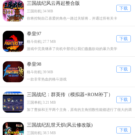
三国战纪风云再起整合版
算操作。支持多种支付方式，包括现金、刷卡、移动支付等。
下载
三国街机| 34 MB
你将控制自己喜爱的角色一路过关斩将，并通过所有关卡
拳皇97
下载
格斗街机| 27.7 MB
游戏中完美继承了街机中那些让我们蠢蠢欲动的暴力美学
拳皇98
下载
格斗街机| 39 MB
一款非常热血的格斗游戏
三国战纪：群英传（模拟器+ROM补丁）
下载
三国单机| 3.21 MB
加了曹操和王平两个主角，原有的主角招数性能都进行了很大的调
整。
三国战纪乱世天炽(风云修改版)
下载
三国街机| 38.5 MB