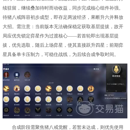
续驻留，继续叠加待时而动收益，同步完成核心组件补强。
待猪八戒阵容初步成型，即存足两波经济，果断升六并释放
大招。需注意：当前版本无法确保稳定获取基层提拔，故开
局应优先锁定弈星作为过渡核心——若首轮即出现基层提
拔，优先选取，随后上场弈星，使其直接跃升四星；前期弈
星具备单卡压制力，可稳住战线，为后续合成争取时间。
合成阶段需聚焦猪八戒觉醒，若暂未达成，则优先使用