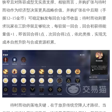
狭窄且对阵容成型无实质支撑。相较而言，并购扩张与待时
而动作为经济型决策更具战略价值。并购扩张在中后期（手
握12–15金币）可稳定触发每回合3金币收益；待时而动则要
求玩家在三阶停留足够轮次，每驻留一回合，回合初获得能
量值+1，即首回合得1点，次回合得2点，依此类推，实现无
成本自然升阶与合成资源积累。
待时而动的落地关键，在于放弃传统空降人才路径。当