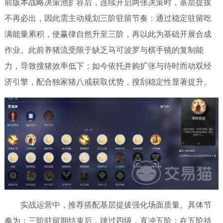
前版本战略决策池扩容后，连续开启两张决策时，基层提拔
不再必出，因此需主动规划三阶驻留节奏：通过稳定驻留吃
满能量累积，使赢律自然升至三阶，再以此为基础开展合成
作业。此前养猪流受限于缺乏马可波罗与棋手镜的复制能
力，导致搜猪效率低下；如今依托并购扩张与待时而动双经
济引擎，配合独家猪八戒获取优势，搜刮稳定性显著提升。
实战运营中，推荐搭配基层提拔强化场面质量。具体节
奏为：三阶驻留期结束后，跳过四级，直冲五阶；在五阶持