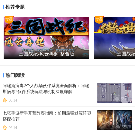
推荐专题
专题
专题
三国战纪-风云再起 整合版
三国战纪
热门阅读
阿瑞斯病毒2个人战场伙伴系统全面解析：阿瑞
斯病毒2伙伴系统玩法与机制深度详解
06.14
七塔手游新手开荒阵容指南：前期最强过渡阵容
搭配推荐
06.14