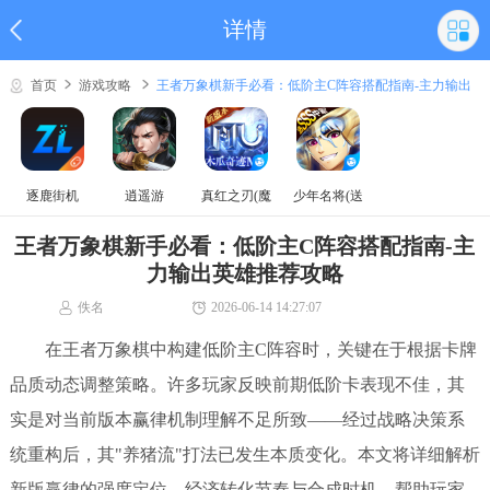
详情
首页
游戏攻略
王者万象棋新手必看：低阶主C阵容搭配指南-主力输出
英雄推荐攻略
逐鹿街机
逍遥游
真红之刃(魔
少年名将(送
域奇迹MU)
巅峰阵容)
王者万象棋新手必看：低阶主C阵容搭配指南-主
力输出英雄推荐攻略
佚名
2026-06-14 14:27:07
在王者万象棋中构建低阶主C阵容时，关键在于根据卡牌
品质动态调整策略。许多玩家反映前期低阶卡表现不佳，其
实是对当前版本赢律机制理解不足所致——经过战略决策系
统重构后，其"养猪流"打法已发生本质变化。本文将详细解析
新版赢律的强度定位、经济转化节奏与合成时机，帮助玩家