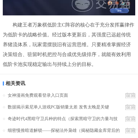
构建王者万象棋低阶主C阵容的核心在于充分发挥赢律作
为低阶卡的战略价值。经过版本更新后，其强度已远超传统
养猪流体系，玩家需摆脱旧有运营思维。只要精准掌握经济
决策组合、驻留时机把控与合成优先级排序，就能有效利用
低阶卡池实现稳定输出与持续上分的目标。
相关资讯
女神漫画免费观看登录入口页面
08.09
数据揭示索尼单人游戏PC版销量太差 发售太晚是关键
08.09
奇迹时代4黑暗守卫兵种的特点（探索黑暗守卫的力量与技
08.09
能，助您在战斗中取得优势）
细密慢推暗道解锁——探秘法外枭雄（揭秘隐藏金库背后的
08.09
挑战与奖励，探寻解锁关键与技巧）