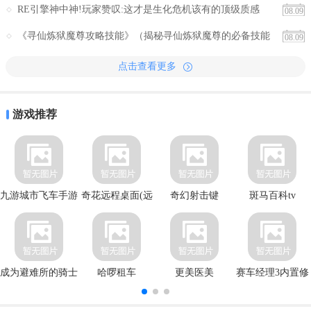
RE引擎神中神!玩家赞叹:这才是生化危机该有的顶级质感
08.09
《寻仙炼狱魔尊攻略技能》（揭秘寻仙炼狱魔尊的必备技能
08.09
及策略）
点击查看更多
游戏推荐
九游城市飞车手游
奇花远程桌面(远
奇幻射击键
斑马百科tv
程桌面
成为避难所的骑士
哈啰租车
更美医美
赛车经理3内置修
改器