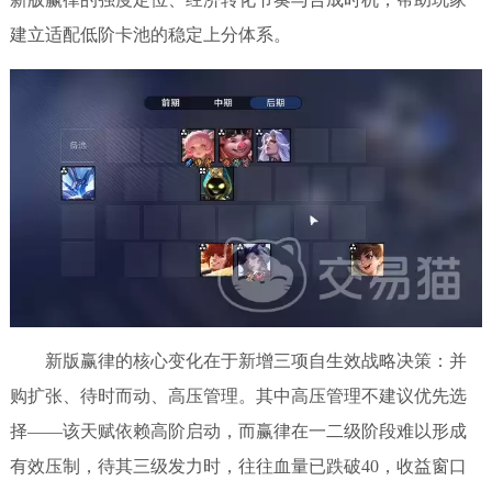
建立适配低阶卡池的稳定上分体系。
新版赢律的核心变化在于新增三项自生效战略决策：并
购扩张、待时而动、高压管理。其中高压管理不建议优先选
择——该天赋依赖高阶启动，而赢律在一二级阶段难以形成
有效压制，待其三级发力时，往往血量已跌破40，收益窗口