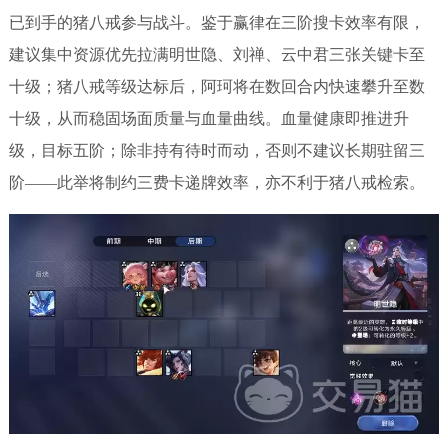
已到手的猪八戒参与战斗。鉴于赢律在三阶搜卡效率有限，
建议集中资源优先拉满明世隐、刘禅、云中君三张关键卡至
十级；猪八戒等级达标后，阿珂将在数回合内快速攀升至数
十级，从而稳固场面质量与血量曲线。血量健康即推进升
级，目标五阶；除非持有待时而动，否则不建议长期驻留三
阶——此举将制约三费卡递牌效率，亦不利于猪八戒检索。