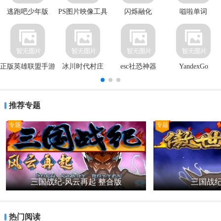
逃跑吧少年版
PS图片映像工具
闪烁融化
嗞啦单词
正版英雄联盟手游
冰川时代村庄
esc社恐神器
YandexGo
官方客户端
推荐专题
专题
专题
三国战纪-风云再起 整合版
三国战纪
热门阅读