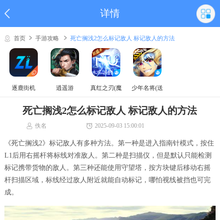
详情
首页
手游攻略
死亡搁浅2怎么标记敌人 标记敌人的方法
逐鹿街机
逍遥游
真红之刃(魔
少年名将(送
域奇迹MU)
巅峰阵容)
死亡搁浅2怎么标记敌人 标记敌人的方法
佚名
2025-09-03 15:00:01
《死亡搁浅2》标记敌人有多种方法。第一种是进入指南针模式，按住
L1后用右摇杆将标线对准敌人。第二种是扫描仪，但是默认只能检测
标记携带货物的敌人。第三种还能使用守望塔，按方块键后移动右摇
杆扫描区域，标线经过敌人附近就能自动标记，哪怕视线被挡也可完
成。