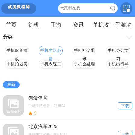
首页
街机
手游
资讯
单机攻
手游攻
略
略
分类
手机影音播
手机生活必
手机社交通
手机办公学
放
备
讯
习
手机拍摄美
手机系统工
手机金融理
手机出行导
化
具
财
航
手机文章阅
其他软件
最新
读
狗蛋体育
手机生活必备｜52.88M
下载
9
北京汽车2026
手机生活必备｜106.88M
下载