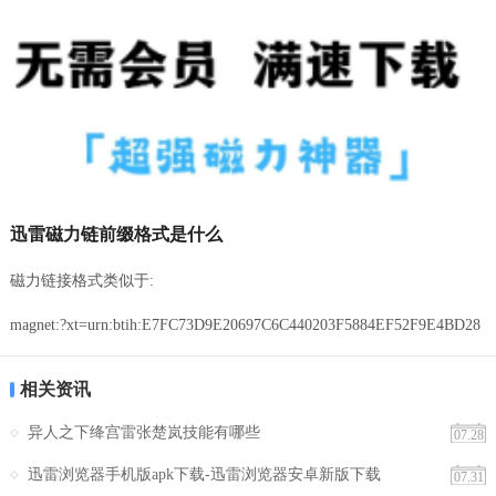
迅雷磁力链前缀格式是什么
磁力链接格式类似于:
magnet:?xt=urn:btih:E7FC73D9E20697C6C440203F5884EF52F9E4BD28
相关资讯
异人之下绛宫雷张楚岚技能有哪些
07.28
迅雷浏览器手机版apk下载-迅雷浏览器安卓新版下载
07.31