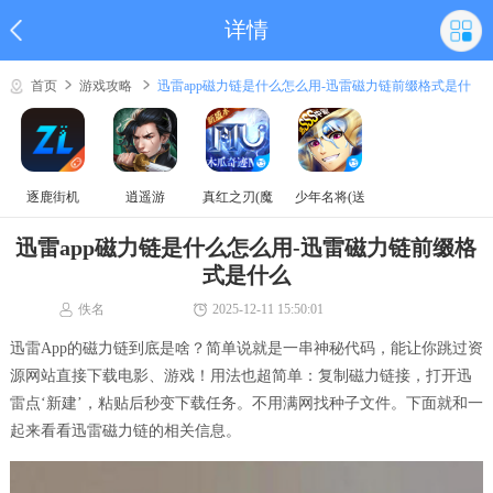
详情
首页
游戏攻略
迅雷app磁力链是什么怎么用-迅雷磁力链前缀格式是什
么
逐鹿街机
逍遥游
真红之刃(魔
少年名将(送
域奇迹MU)
巅峰阵容)
迅雷app磁力链是什么怎么用-迅雷磁力链前缀格
式是什么
佚名
2025-12-11 15:50:01
迅雷App的磁力链到底是啥？简单说就是一串神秘代码，能让你跳过资
源网站直接下载电影、游戏！用法也超简单：复制磁力链接，打开迅
雷点‘新建’，粘贴后秒变下载任务。不用满网找种子文件。下面就和一
起来看看迅雷磁力链的相关信息。