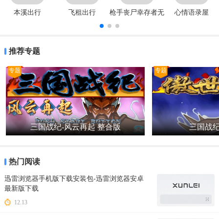
本溪出行
飞租出行
枪手丧尸幸存者无
心情语录屋
限金币版钻石版
推荐专题
专题
专题
三国战纪-风云再起 整合版
三国战纪
热门阅读
迅雷浏览器手机版下载安装包-迅雷浏览器安卓
最新版下载
12.13