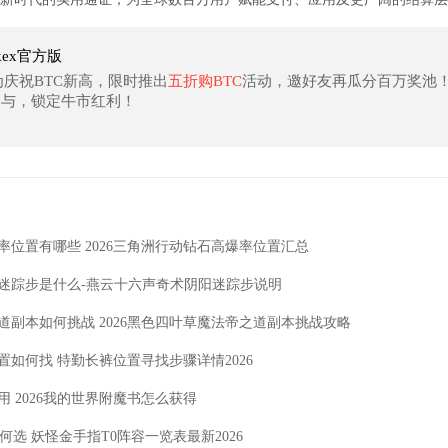
kex官方版
为庆祝BTC新高，限时推出
五折购BTC
活动，邀好友再瓜分百万奖池
参与，锁定牛市红利！
率位置有哪些 2026三角洲行动钻石高爆率位置汇总
迷踪步是什么-燕云十六声奇术阴阳迷踪步说明
道副本如何挑战 2026黑色四叶草魔法帝之道副本挑战攻略
如何找 特勤长裤位置寻找步骤详情2026
 2026我的世界附魔书怎么获得
何选 妖怪金手指T0阵容一览表最新2026