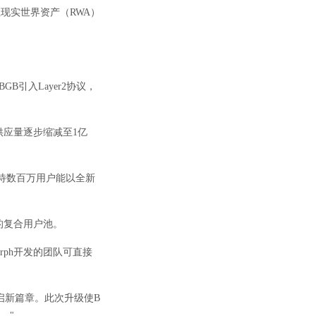
专注现实世界资产（RWA）
B引入Layer2协议，
供应量逐步缩减至1亿
"我们期待数百万用户能以全新
2亿的复合用户池。
rph开发的团队可直接
币开启新篇章。此次升级使B
。"