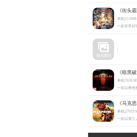
《街头霸
单机|111MB
一款非常好
|
《暗黑破
单机|7630 
一款以角色
《马克思
单机|27033 
一款以第三