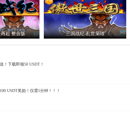
专题
云再起 整合版
三国战纪-乱世枭雄
送！下载即领50 USDT！
00 USDT奖励！仅需1分钟！！！