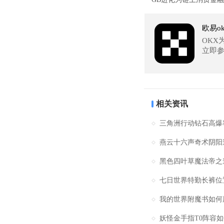
欧易o
OKX
立即
相关资讯
三角洲行动钻石高爆
燕云十六声奇术阴阳
黑色四叶草魔法帝之
七日世界特勤长裤位置
我的世界附魔书如何用
妖怪金手指T0阵容如