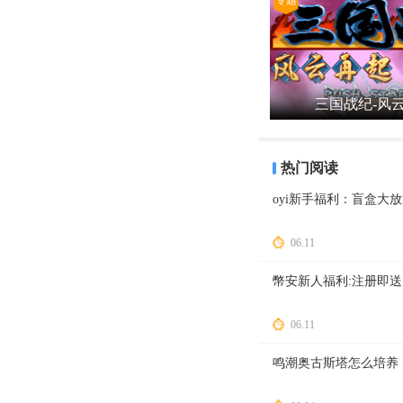
专题
三国战纪-风
热门阅读
oyi新手福利：盲盒大放
06.11
幣安新人福利:注册即送1
06.11
鸣潮奥古斯塔怎么培养