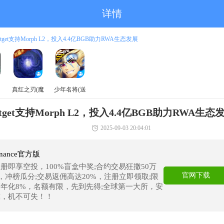
详情
itget支持Morph L2，投入4.4亿BGB助力RWA生态发展
真红之刃(魔
少年名将(送
域奇迹MU)
巅峰阵容)
itget支持Morph L2，投入4.4亿BGB助力RWA生态
2025-09-03 20:04:01
nance官方版
册即享空投，100%盲盒中奖;合约交易狂撒50万
官网下载
T，冲榜瓜分;交易返佣高达20%，注册立即领取;限
年化8%，名额有限，先到先得;全球第一大所，安
靠，机不可失！！