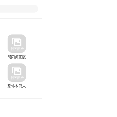
阴阳师正版
嗨优才专业端
忍者
恐怖木偶人
奥特曼格斗进化零中文版
烽烟