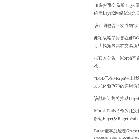
加密货币交易所Bitge
的新Layer2网络Morp
该计划包含一次性销毁2
此项战略举措旨在使BGB
可大幅拓展其在交易所
据官方公告，Morph
枚。
"BGB已在Morph链上找
方式体验BGB的实用价
该战略计划将推动Bitge
Morph Rails
触达Bitget及Bitget Wa
Bitget董事总经理Gr
GB进化为链上消费金