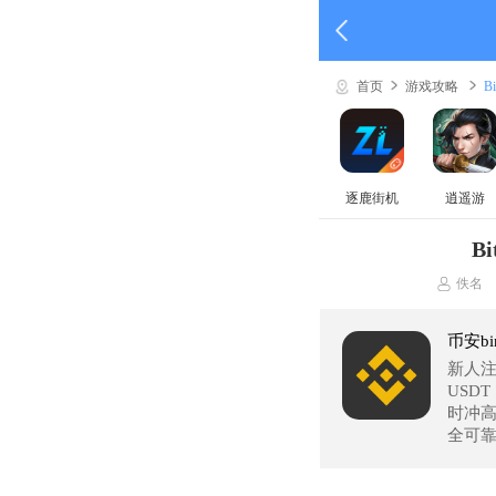
首页
游戏攻略
B
逐鹿街机
逍遥游
B
佚名
币安bi
新人注
USD
时冲高
全可