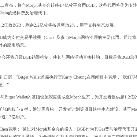
t周二宣布，将向Morph基金会转移4.4亿枚平台币BGB，这些代币将作为
h Chain的燃料费及治理代币。
.2亿枚BGB，剩余2.2亿枚将按月释放2%，用于支持生态发展。
成为支付交易手续费（Gas）及参与Morph网络治理的主要代币。通过将BG
外的应用场景。
基金会还将升级BGB销毁机制，使其与网络活动直接挂钩，目标是将BGB总
到归宿，"Bitget Wallet首席执行官Karry Cheung在新闻稿中表示，
值。"
t与Bitget Wallet的基础设施深度集成至Morph生态，为开发者提供超1.
将作为此次扩张的核心支撑，通过黑客松、开发者计划等项目扶持生态建设。基于Mo
llet逾1.2亿用户。
acy Chen表示："通过对Morph基金会的投入，BGB作为其Gas费与治理代
融新时代的实用通证，为全球数百万用户赋能支付、应用及更广阔的结算层