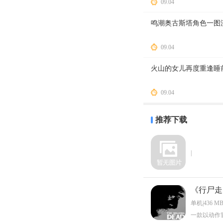
09.04
鸣潮奥古斯塔角色一图
09.04
火山的女儿再度重逢睡
09.04
推荐下载
|
《行尸走
单机|436 M
一款以动作