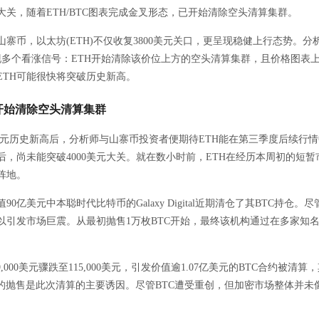
美元大关，随着ETH/BTC图表完成金叉形态，已开始清除空头清算集群。
寨币，以太坊(ETH)不仅收复3800美元关口，更呈现稳健上行态势。分析
显现多个看涨信号：ETH开始清除该价位上方的空头清算集群，且价格图表
ETH可能很快将突破历史新高。
元 开始清除空头清算集群
00美元历史新高后，分析师与山寨币投资者便期待ETH能在第三季度后续行
位后，尚未能突破4000美元大关。就在数小时前，ETH在经历本周初的短
元阵地。
0亿美元中本聪时代比特币的Galaxy Digital近期清仓了其BTC持仓
以引发市场巨震。从最初抛售1万枚BTC开始，最终该机构通过在多家知名
,000美元骤跌至115,000美元，引发价值逾1.07亿美元的BTC合约被清算，
igital的抛售是此次清算的主要诱因。尽管BTC遭受重创，但加密市场整体