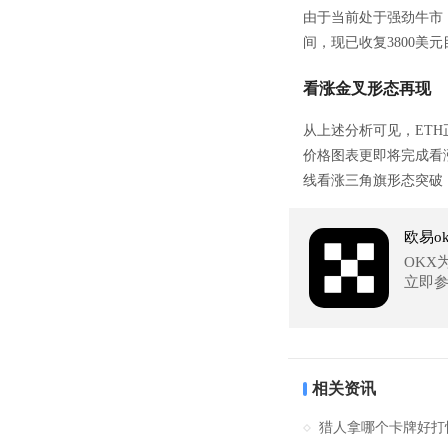
由于当前处于强劲牛市，
间，现已收复3800美
看涨金叉形态再现
从上述分析可见，ETH
价格图表更即将完成看
线看涨三角旗形态突破，
欧易o
OKX
立即
相关资讯
猎人拿哪个卡牌好打