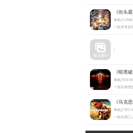
《街头霸
单机|111MB
一款非常好
|
《暗黑破
单机|7630 
一款以角色
《马克思
单机|27033 
一款以第三