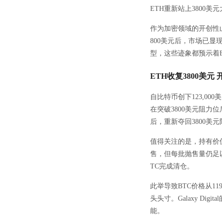
ETH重新站上3800
作为加密领域的开创性山
800美元后，市场已
型，这些迹象都预示着
ETH收复3800美
自比特币创下123,0
在突破3800美元阻力
后，重新夺回3800美
值得关注的是，持有价值9
售，但每批抛售量仍足
TC完成清仓。
此举导致BTC价格从119
头头寸。Galaxy D
能。