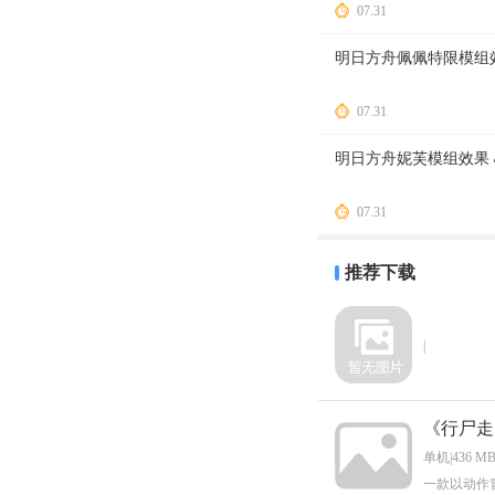
07.31
明日方舟佩佩特限模组
07.31
明日方舟妮芙模组效果
07.31
推荐下载
|
《行尸走
单机|436 M
一款以动作