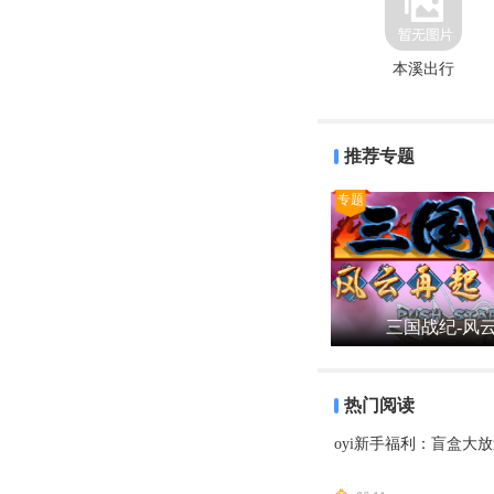
本溪出行
推荐专题
专题
三国战纪-风
热门阅读
oyi新手福利：盲盒大放