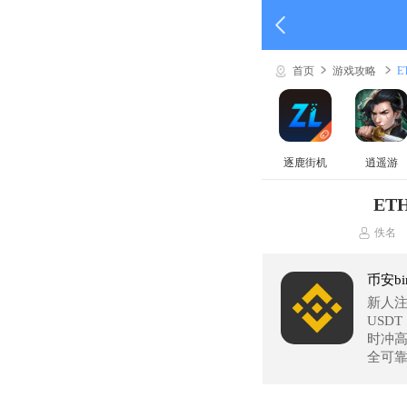
首页
游戏攻略
逐鹿街机
逍遥游
ET
佚名
币安bi
新人注
USD
时冲高
全可