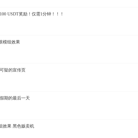
00 USDT奖励！仅需1分钟！！！
限模组效果
 可疑的宣传页
 假期的最后一天
组效果 黑色贩卖机