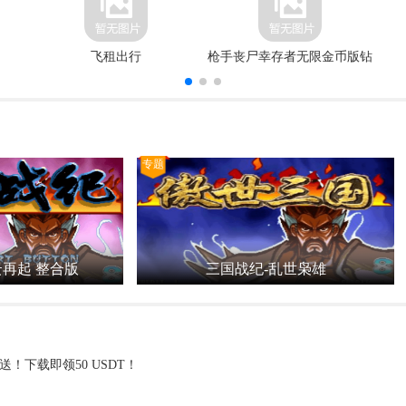
飞租出行
枪手丧尸幸存者无限金币版钻
石版
专题
云再起 整合版
三国战纪-乱世枭雄
送！下载即领50 USDT！