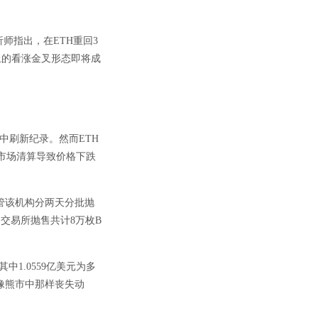
师指出，在ETH重回3
上的看涨金叉形态即将成
情中刷新纪录。然而ETH
暂市场清算导致价格下跌
。尽管该机构分两天分批抛
交易所抛售共计8万枚B
其中1.0559亿美元为多
并未像熊市中那样丧失动