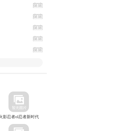
08.08
08.08
08.08
08.08
08.08
火影忍者ol忍者新时代
车手公路英雄最新版本
握达