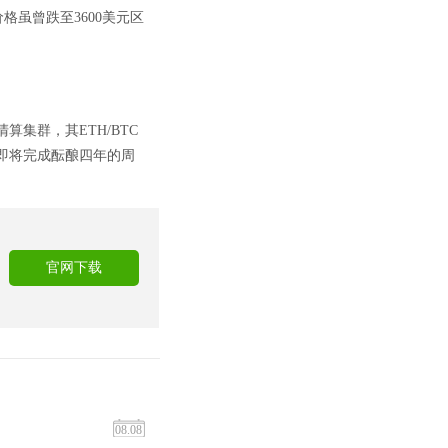
格虽曾跌至3600美元区
集群，其ETH/BTC
即将完成酝酿四年的周
！
官网下载
08.08