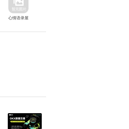
心情语录屋
快租易购
收纳解