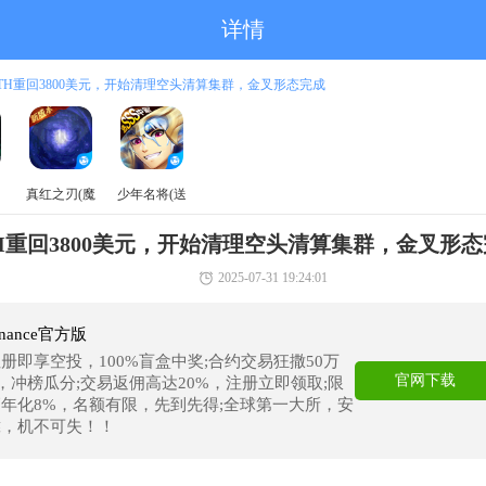
详情
ETH重回3800美元，开始清理空头清算集群，金叉形态完成
真红之刃(魔
少年名将(送
域奇迹MU)
巅峰阵容)
H重回3800美元，开始清理空头清算集群，金叉形
2025-07-31 19:24:01
nance官方版
册即享空投，100%盲盒中奖;合约交易狂撒50万
官网下载
T，冲榜瓜分;交易返佣高达20%，注册立即领取;限
年化8%，名额有限，先到先得;全球第一大所，安
靠，机不可失！！