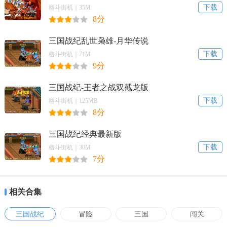
下载
格斗街机｜35M
6、游戏内容极其丰富，每一关都有很多的道具和金币奖
8分
励可以收集哦。
三国战纪乱世枭雄-月华传说
下载
格斗街机｜71M
游戏攻略
9分
三国战纪-王者之战双截龙版
【四剑拿法】
下载
格斗街机｜125MB
8分
第1关，双诸葛或者双马超拿傀儡
三国战纪经典最新版
下载
第2关，不打马BOSS，在打夏侯渊的那个场地，一开始马
格斗街机｜30M
7分
上放隐身衣，然后冲进有3注毒气冒出的密室（如果有黄忠在
就可以省1件隐身衣）
相关合集
三国战纪
冒险
三国
闯关
拿傀儡的打中间那个箱子得倚天剑（火）