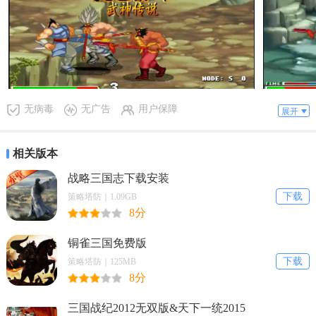
1、一款大型三国题材角色扮演类街机游戏，深受玩家喜
爱。
2、设计了多个经典的三国武将角色可以使用，造型生
动，出招丰富。
无病毒
无广告
用户保障
展开
3、还原了多个经典的历史战役，剧情丰富庞大，还有不
相关版本
同的支线可以体验。
战略三国志下载安装
下载
策略塔防｜1.09GB
4、游戏中的角色出招变得更快速流畅，动作也比较多
8分
样，因此手感很不错。
铜雀三国免费版
下载
策略塔防｜125MB
5、为大家提供了角色出招表可以使用，还有各种金手指
8分
可以一键开启哦。
三国战纪2012无双版&天下一统2015