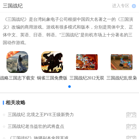
三国战纪
进入专区
如果有黄忠可收夏侯渊，放超必杀之李广射虎，打死即可
《三国战纪》是台湾鈊象电子公司根据中国四大名著之一的《三国演
（一定要让箭射中，不然没有），
义》改编的商用游戏。游戏有很多模式和版本，分别是简体中文、正
体中文、英语、日语、韩语。“三国战纪”是街机市场上十分著名的三
只要是黄忠和爆走许诸在场，用赵云的82A杀死就可以拿
国动作游戏。
夏侯渊（甩出的火炎杀死夏侯渊会没有）。
第4关，用夏侯渊速度秒掉貂禅即可（毒标，夏侯渊28
战略三国志下载安
铜雀三国免费版
三国战纪2012无双
三国战纪乱世枭
A）2次就OK，然后进上面的鹰室，杀完鹰就会出现吕布，杀
装
版&天下一统2015
雄-月华传说
死吕布得干将剑（电）
相关攻略
在吕蒙刚出来的时候，马超66A狂撞吕蒙，大约要10多
三国战纪 北境之王PVE王级新势力
07.25
下，而诸葛亮要比马超撞更多下，才能撞出青刚剑（冰）
三国战纪老当益壮的武将盘点
07.25
《三国战纪》驰骋副本舍我其谁