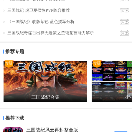
07.25
第5关，雪战夺荆州刚出来第1个画面，拿和氏璧的人进上
三国战纪 虎卫夏侯惇PVP阵容推荐
07.25
面那间房子，之后跟三国战记1代拿太俄剑一样。
《三国战纪》改版紫色:蓝色援军分析
07.25
注意事项：前面3把剑都要同1个人持有，而且打完吕蒙之
三国战纪奇谋百出算无遗策之贾诩竞技能力解析
07.25
后要换回原先的普通剑。
推荐专题
专题
专题
三国战纪合集
街机
推荐下载
三国战纪风云再起整合版