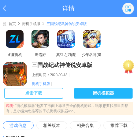
详情
首页
街机手机版
三国战纪武神传说安卓版
逐鹿街机
逍遥游
真红之刃(魔
少年名将(送
域奇迹MU)
巅峰阵容)
三国战纪武神传说安卓版
1
上线时间：2020-09-18
｜
街机手机版
|
点击下载
街机模拟器
说明:
“街机模拟器”包罗了市面上非常齐全的街机游戏，玩家想要找得里面都
有，是小编为您推荐的手机街机模拟器app。
游戏信息
相关版本
相关合集
推荐下载