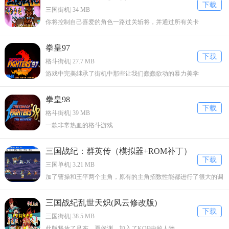
下载
三国街机| 34 MB
你将控制自己喜爱的角色一路过关斩将，并通过所有关卡
拳皇97
下载
格斗街机| 27.7 MB
游戏中完美继承了街机中那些让我们蠢蠢欲动的暴力美学
拳皇98
下载
格斗街机| 39 MB
一款非常热血的格斗游戏
三国战纪：群英传（模拟器+ROM补丁）
下载
三国单机| 3.21 MB
加了曹操和王平两个主角，原有的主角招数性能都进行了很大的调
整。
三国战纪乱世天炽(风云修改版)
下载
三国街机| 38.5 MB
此版释放了吕布、夏侯渊，加入了KOF中的人物